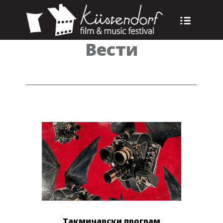
Вести
Такмичарски програм