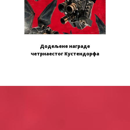
Додељене награде
четрнаестог Кустендорфа