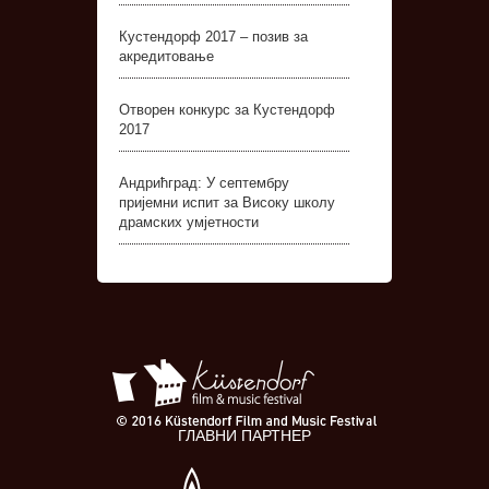
Кустендорф 2017 – позив за
акредитовање
Отворен конкурс за Кустендорф
2017
Андрићград: У септембру
пријемни испит за Високу школу
драмских умјетности
ГЛАВНИ ПАРТНЕР