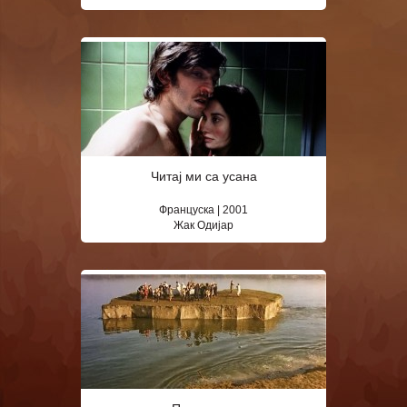
Читај ми са усана
Француска | 2001
Жак Одијар