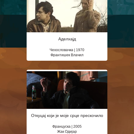
Аделхајд
Чехословачка | 1970
Франтишек Влачил
Откуцај који је моје срце прескочило
Француска | 2005
Жак Одијар