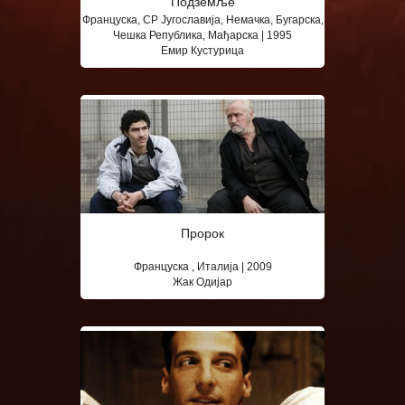
Подземље
Француска, СР Југославија, Немачка, Бугарска,
Чешка Република, Мађарска | 1995
Емир Кустурица
Пророк
Француска , Италија | 2009
Жак Одијар