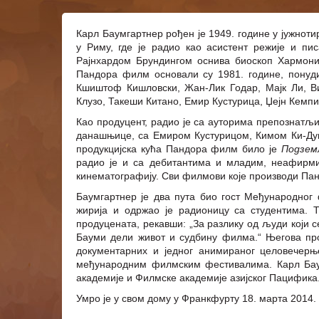
Карл Баумгартнер рођен је 1949. године у јужноти
у Риму, где је радио као асистент режије и пи
Рајнхардом Брундингом оснива биоскоп Хармониј
Пандора филм основали су 1981. године, понуди
Кшиштоф Кишловски, Жан-Лик Годар, Мајк Ли, В
Клузо, Такеши Китано, Емир Кустурица, Џејн Кемпи
Као продуцент, радио је са ауторима препознатљи
данашњице, са Емиром Кустурицом, Кимом Ки-Дуко
продукцијска кућа Пандора филм било је
Подзе
радио је и са дебитантима и младим, неафирми
кинематографију. Сви филмови које производи Пан
Баумгартнер је два пута био гост Међународног 
жирија и одржао је радионицу са студентима. Т
продуцената, рекавши: „За разлику од људи који с
Бауми дели живот и судбину филма.“ Његова про
документарних и једног анимираног целовечерњ
међународним филмским фестивалима. Карл Бау
академије и Филмске академије азијског Пацифика
Умро је у свом дому у Франкфурту 18. марта 2014.