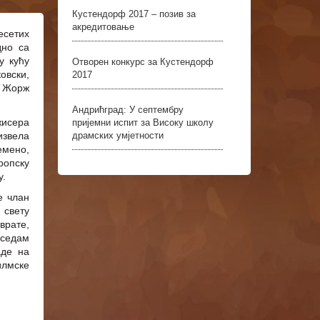
Кустендорф 2017 – позив за
акредитовање
есетих
дно са
у кућу
Отворен конкурс за Кустендорф
овски,
2017
и Жорж
Андрићград: У септембру
жисера
пријемни испит за Високу школу
извела
драмских умјетности
емено,
ропску
у.
е члан
 свету
врате,
 седам
аде на
илмске