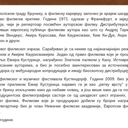
ролском граду Брунеку, а филмску каријеру започео је крајем шезд
сао филмске критике. Године 1971. одлази у Франкфурт, и заје
а, чији је репертоар посвећен ауторском филму. Дистрибутерск
вши европској публици филмове аутора као што су Андреј Тарк
им Вендерс, Акира Куросава, Аки Каурисмаки, Ким Ки-Дук, Анр
он и други.
вог филмског израза. Сарађивао је са неким од најзначајнијих ре
м и Акијем Каурисмакијем. Један од првих филмова који је про
мље
Емира Кустурице, награђено Златном палмом у Кану. Истовр
саним ауторима, а био је посебно заинтересован за источноев
дора су међународне копродукције и имају биоскопску дистрибуциј
филмског и музичког фестивала Кустендорф. Године 2009. био ј
ом приликом Емир Кустурица најавио га је као „ретку врсту” у
е брину искључиво како да набаве новац, а још више како да га по
дуцентска филмографија састоји се од шездесет шест играних,
ег филма. Филмови које је продуцирао добили су бројне нагр
мгартнер био је члан Немачке филмске академије, Европске ф
.
 године.