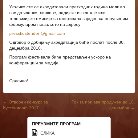
Уколико сте се акредитовали претходних година молимо
вас да чланке, линкове, радијске извештаје или
телевизијске емисије са фестивала заједно са попуњеним
формуларом пошаљете на адресу:
presskustendorf@gmail.com
Одговор о добијању акредитација биће послат после 30.
децембра 2016.
Програм фестивала биће представљен ускоро на
конференцији за медије.
Срдачно!
←
Отворен конкурс за
Рок за пријаве продужен до 16.
Post navigation
Кустендорф 2017
децембра
→
ПРЕУЗМИТЕ ПРОГРАМ
СЛИКА