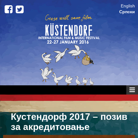
Skip to content
Skip to main menu
English
Српски
Кустендорф 2017 – позив
за акредитовање