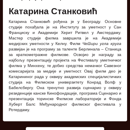
Катарина Станковић
Катарина Станковић рођена је у Београду. Основне
студије похађала је на Институту за уметност у Сан
Франциску и Академији Херит Ритвел у Амстердаму.
Мастер студије филма завршила је на Академији
медијских уметности у Келну. Филм
Четири угла круга
развијан је на програму за таленте Берлинала – Станица
за краткометражне филмове. Освојио је награду за
најбољу презентацију пројекта на Фестивалу уметничког
филма у Минхену, те добио средства немачког Савезног
комесаријата за медије и уметност. Овај филм део је
Катарининог рада у оквиру академских специјалистичких
студија на Филмском универзитету Конрад Волф у
Бабелсбергу. Она тренутно развија сценарио у оквиру
резиденције канске Кинофондације, програма Сценарио и
презентација торинске Филмске лабораторије и Фонда
Хуберт Балс Међународног филмског фестивала у
Ротердаму.