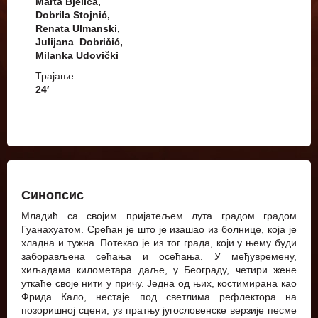
Marta Bjelica,
Dobrila Stojnić,
Renata Ulmanski,
Julijana Dobričić,
Milanka Udovički
Трајање:
24′
Синопсис
Младић са својим пријатељем лута градом градом
Гуанахуатом. Срећан је што је изашао из болнице, која је
хладна и тужна. Потекао је из тог града, који у њему буди
заборављена сећања и осећања. У међувремену,
хиљадама километара даље, у Београду, четири жене
уткаће своје нити у причу. Једна од њих, костимирана као
Фрида Кало, нестаје под светлима рефлектора на
позоришној сцени, уз пратњу југословенске верзије песме