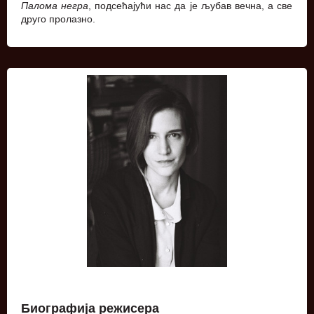
Палома негра
, подсећајући нас да је љубав вечна, а све
друго пролазно.
Биографија режисера