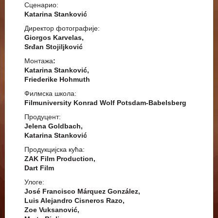
Сценарио:
Katarina Stanković
Директор фотографије:
Giorgos Karvelas,
Srđan Stojiljković
Монтажа
:
Katarina Stanković,
Friederike Hohmuth
Филмска школа:
Filmuniversity Konrad Wolf Potsdam-Babelsberg
Продуцент:
Jelena Goldbach,
Katarina Stanković
Продукцијска кућа:
ZAK Film Production,
Dart Film
Улоге:
José Francisco Márquez González,
Luis Alejandro Cisneros Razo,
Zoe Vuksanović,