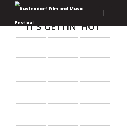
IT’S GETTIN’ HOT