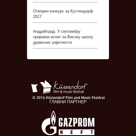
Отворен конкурс за Кустендорф
2017
Андрићград: У септембру
пријемни испит за Високу школу
драмских умјетности
ГЛАВНИ ПАРТНЕР