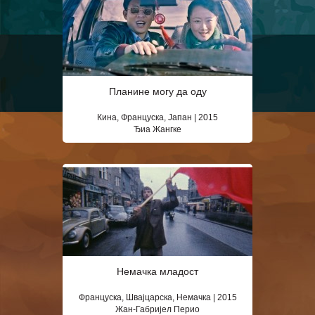
Планине могу да оду
Кина, Француска, Јапан | 2015
Ђиа Жангке
Немачка младост
Француска, Швајцарска, Немачка | 2015
Жан-Габријел Перио