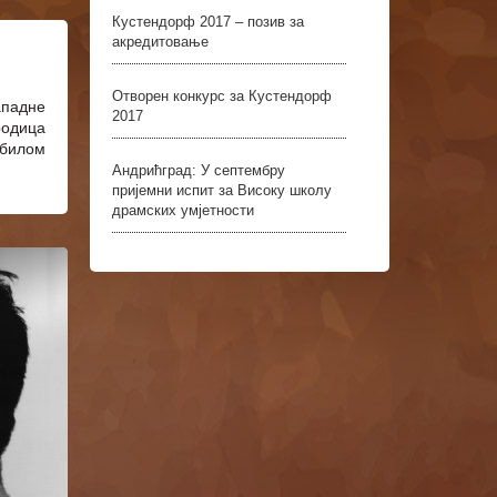
Кустендорф 2017 – позив за
акредитовање
Отворен конкурс за Кустендорф
ападне
2017
родица
обилом
Андрићград: У септембру
пријемни испит за Високу школу
драмских умјетности