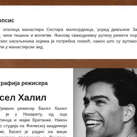
опсис
 опатица манастира Сестара милосрдница, усред дивљине З
, чине тишина и молитве. Њихову свакодневну рутину ремети по
јских насељеника којима је потребна помоћ, након што су аутом
ли у манастирски зид.
графија режисера
сел Халил
ађивани режисер Басел Халил
н је у Назарету, од оца
тинца и мајке Британке. Након
р студија на Филмској академији
ске, Басел je радио на више