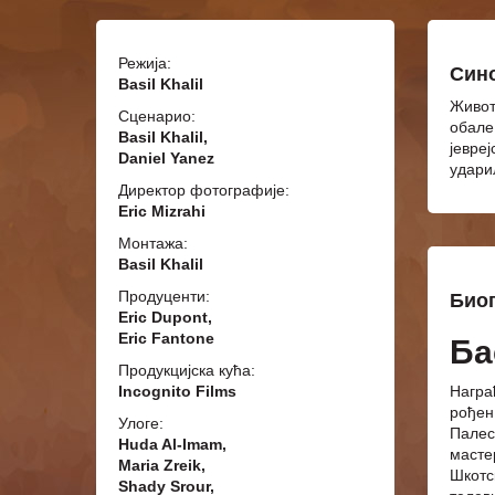
Режија:
Син
Basil Khalil
Живот
Сценарио:
обале
Basil Khalil,
јевре
Daniel Yanez
удари
Директор фотографије:
Eric Mizrahi
Монтажа:
Basil Khalil
Продуценти:
Био
Eric Dupont,
Eric Fantone
Ба
Продукцијска кућа:
Incognito Films
Нагр
рође
Улоге:
Палес
Huda Al-Imam,
масте
Maria Zreik,
Шкот
Shady Srour,