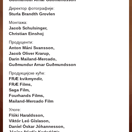
Директор фотографије:
Sturla Brandth Grovlen
Монтажа:
Jacob Schulsinger,
Christian Einshoj
Продуценти:
Anton Máni Svansson,
Jacob Oliver Krarup,
Darin Mailand-Mercado,
Guðmundur Arnar Guðmundsson
Продукцијске куће:
FRÆ kvikmyndir,
FRÆ Films,
Saga Film,
Fourhands Films,
Mailand-Mercado Film
Улоге:
Flóki Haraldsson,
Viktór Leó Gíslason,
Daníel Óskar Jóhannesson,
Jónína Þórdís Karlsdóttir,