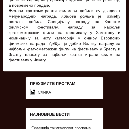
а повремено предаје.
Његови краткометражни филмови добили су двадесет
међународних награда.
Китова долина
је, између
осталог, добила Специјалну награду на Канском
филмском фестивалу, награду за најбољи
краткометражни филм на фестивалу у Хамптону и
номинацију за исту категорију у оквиру Европских
филмских награда.
Артун
је добио Велику награду за
најбољи краткометражни филм на фестивалу у Бресту и
Златну плакету за најбољи кратки играни филм на
фестивалу у Чикагу.
ПРЕУЗМИТЕ ПРОГРАМ
СЛИКА
НАЈНОВИЈЕ ВЕСТИ
Селекција такмичарског програма