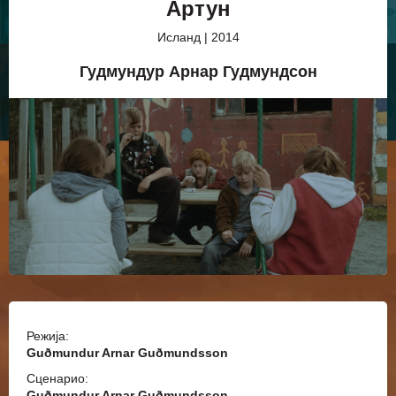
Артун
Исланд | 2014
Гудмундур Арнар Гудмундсон
Режија:
Guðmundur Arnar Guðmundsson
Сценарио:
Guðmundur Arnar Guðmundsson