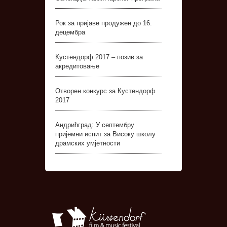
Рок за пријаве продужен до 16.
децембра
Кустендорф 2017 – позив за
акредитовање
Отворен конкурс за Кустендорф
2017
Андрићград: У септембру
пријемни испит за Високу школу
драмских умјетности