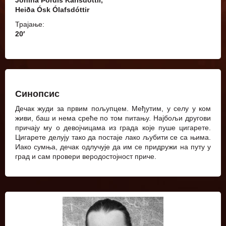
Heiða Ósk Ólafsdóttir
Трајање:
20′
Синопсис
Дечак жуди за првим пољупцем. Међутим, у селу у ком
живи, баш и нема среће по том питању. Најбољи другови
причају му о девојчицама из града које пуше цигарете.
Цигарете делују тако да постаје лако љубити се са њима.
Иако сумња, дечак одлучује да им се придружи на путу у
град и сам провери веродостојност приче.