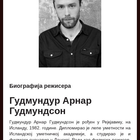
Биографија режисера
Гудмундур Арнар
Гудмундсон
Гудмундур Арнар Гудмундсон је рођен у Рејкјавику, на
Исланду, 1982. године. Дипломирао је лепе уметности на
Исландској уметничкој академији, а студирао је и
филмски сценарио у Данској. Ради као филмски режисер,