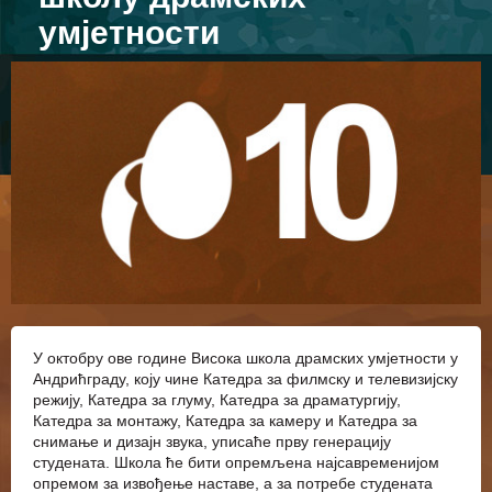
умјетности
У октобру ове године Висока школа драмских умјетности у
Андрићграду, коју чине Катедра за филмску и телевизијску
режију, Катедра за глуму, Катедра за драматургију,
Катедра за монтажу, Катедра за камеру и Катедра за
снимање и дизајн звука, уписаће прву генерацију
студената. Школа ће бити опремљена најсавременијом
опремом за извођење наставе, а за потребе студената