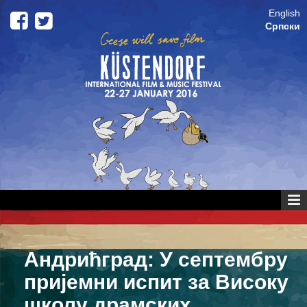
Skip to content
Skip to main menu
English
Српски
Андрићград: У септембру
пријемни испит за Високу
школу драмских