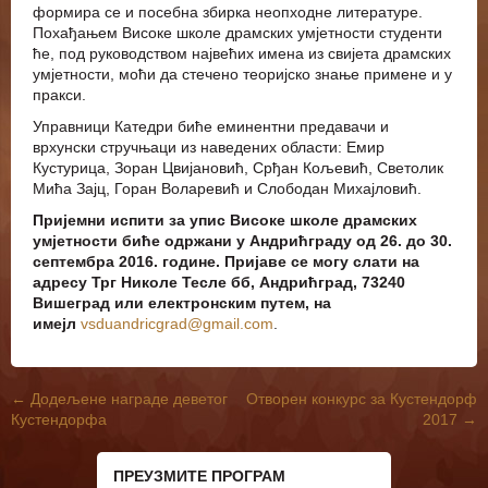
формира се и посебна збирка неопходне литературе.
Похађањем Високе школе драмских умјетности студенти
ће, под руководством највећих имена из свијета драмских
умјетности, моћи да стечено теоријско знање примене и у
пракси.
Управници Катедри биће еминентни предавачи и
врхунски стручњаци из наведених области: Емир
Кустурица, Зоран Цвијановић, Срђан Кољевић, Светолик
Мића Зајц, Горан Воларевић и Слободан Михајловић.
Пријемни испити за упис Високе школе драмских
умјетности биће одржани у Андрићграду од 26. до 30.
септембра 2016. године. Пријаве се могу слати на
адресу Трг Николе Тесле бб, Андрићград, 73240
Вишеград или електронским путем, на
имејл
vsduandricgrad@gmail.com
.
←
Додељене награде деветог
Отворен конкурс за Кустендорф
Post navigation
Кустендорфа
2017
→
ПРЕУЗМИТЕ ПРОГРАМ