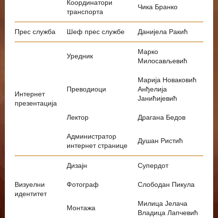
Координатори
Чика Бранко
транспорта
Прес служба
Шеф прес службе
Данијела Ракић
Марко
Уредник
Милосављевић
Марија Новаковић
Преводиоци
Анђелија
Интернет
Јанићијевић
презентација
Лектор
Драгана Бедов
Администратор
Душан Ристић
интернет странице
Дизајн
Супердот
Визуелни
Фотограф
Слободан Пикула
идентитет
Милица Јелача
Монтажа
Владица Лапчевић