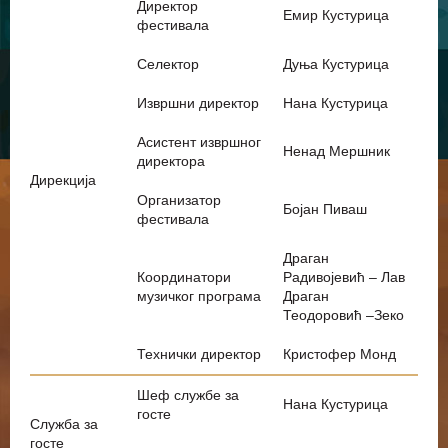
Директор
Eмир Кустурица
фестивала
Селектор
Дуња Кустурица
Извршни директор
Нана Кустурица
Асистент извршног
Ненад Мершник
директора
Дирекција
Организатор
Бојан Пиваш
фестивала
Драган
Координатори
Радивојевић – Лав
музичког програма
Драган
Теодоровић –Зеко
Технички директор
Кристофер Монд
Шеф службе за
Нана Кустурица
госте
Служба за
госте