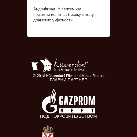
Андрићград: У септембру
пријемни испит за Високу школу
драмских умјетности
ГЛАВНИ ПАРТНЕР
ПОД ПОКРОВИТЕЉСТВОМ