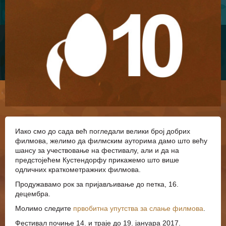
Иако смо до сада већ пoгледали велики број добрих
филмова, желимо да филмским ауторима дамо што већу
шансу за учествовање на фестивалу, али и да на
предстојећем Кустендорфу прикажемо што више
одличних краткометражних филмова.
Продужавамо рок за пријављивање до петка, 16.
децембра.
Молимо следите
првобитна упутства за слање филмова
.
Фестивал почиње 14. и траје до 19. јануара 2017.