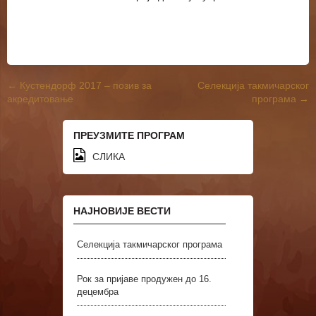
←
Кустендорф 2017 – позив за
Селекција такмичарског
Post navigation
акредитовање
програма
→
ПРЕУЗМИТЕ ПРОГРАМ
СЛИКА
НАЈНОВИЈЕ ВЕСТИ
Селекција такмичарског програма
Рок за пријаве продужен до 16.
децембра