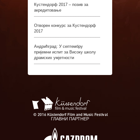
Кустендорф 2017 – позив за
акредитовање
Отворен конкурс за Кустендорф
2017
Андрићград: У септембру
пријемни испит за Високу школу
драмских умјетности
ГЛАВНИ ПАРТНЕР