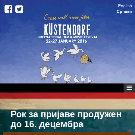
Skip to content
Skip to main menu
English
Српски
Рок за пријаве продужен
до 16. децембра